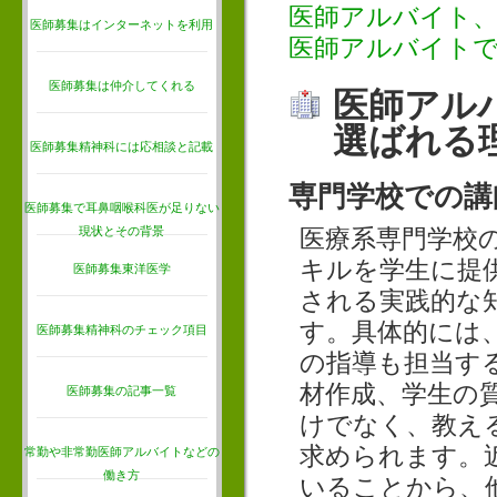
医師アルバイト
医師募集はインターネットを利用
医師アルバイト
医師募集は仲介してくれる
医師アル
選ばれる
医師募集精神科には応相談と記載
専門学校での講
医師募集で耳鼻咽喉科医が足りない
現状とその背景
医療系専門学校
キルを学生に提
医師募集東洋医学
される実践的な
す。具体的には
医師募集精神科のチェック項目
の指導も担当す
材作成、学生の
医師募集の記事一覧
けでなく、教え
求められます。
常勤や非常勤医師アルバイトなどの
働き方
いることから、