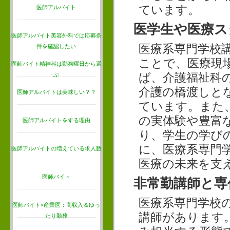
ています。
医師アルバイト
医学生や医療ス
医師アルバイト美容外科では応募条
医療系専門学校
件を確認したい
ことで、医療現
医師バイト精神科は勤務曜日から選
ば、介護福祉科
ぶ
介護の橋渡しと
医師アルバイトは美味しい？？
ています。また
の実体験や豊富
医師アルバイトをする理由
り、学生の学び
に、医療系専門
医師アルバイトの増えている求人数
医療の未来を支
医師バイト
非常勤講師と専
医療系専門学校
医師バイト×産業医：高収入＆ゆっ
講師があります
たり勤務