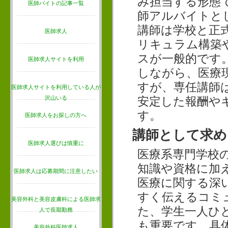
み担当する形態
医師バイトの記事一覧
師アルバイトと
講師は学校と正
医師求人
リキュラム構築
スが一般的です
医師求人サイトを利用
しながら、医療
すが、専任講師
医師求人サイトを利用している人が
沢山いる
安定した報酬や
す。
医師求人をお探しの方へ
講師として求め
医師求人選びは慎重に
医療系専門学校
知識や資格に加
医師求人は応募期間に注意したい
医療に関する深
すく伝えるコミ
美容外科と美容皮膚科による医師求
た、学生一人ひ
人で長期勤務
も重要です。具
美容外科医師求人