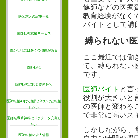
健師などの医療
教育経験がなく
医師求人の記事一覧
バイトとして講
医師転職支援サービス
縛られない医
医師転職には多くの理由がある
ここ最近では働
て、縛られない
医師転職
です。
医師転職は同じ診療科で
医師バイト
と言
役割が大きいと
医師転職40代で免許がないけど転職
の医師と変わる
したい
で非常に高いス
医師転職精神科はドクターを充実し
たい
しかしながら、
医師転職の求人情報